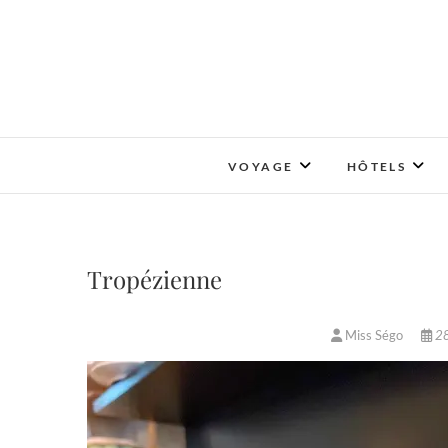
Skip
to
content
VOYAGE
HÔTELS
Tropézienne
Miss Ségo
28