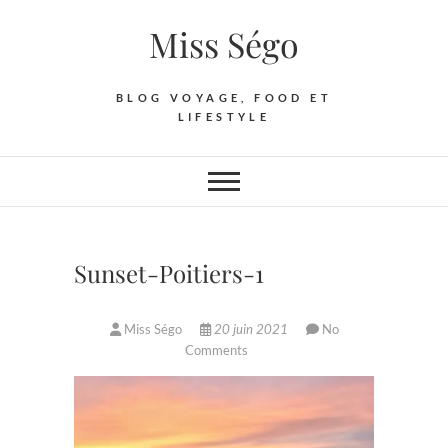
Skip
Miss Ségo
to
content
BLOG VOYAGE, FOOD ET
LIFESTYLE
Sunset-Poitiers-1
Miss Ségo
20 juin 2021
No
Comments