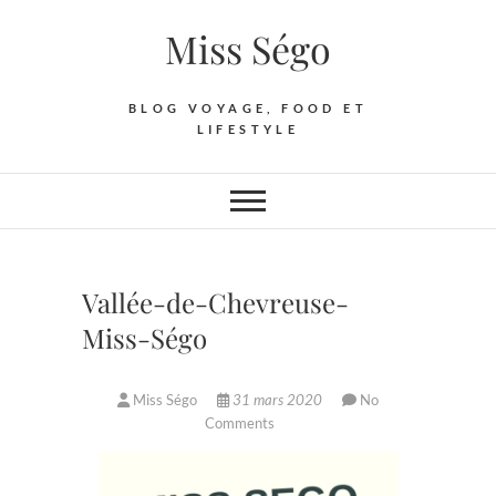
Skip
Miss Ségo
to
content
BLOG VOYAGE, FOOD ET
LIFESTYLE
Vallée-de-Chevreuse-
Miss-Ségo
Miss Ségo
31 mars 2020
No
Comments