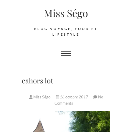
Skip
Miss Ségo
to
content
BLOG VOYAGE, FOOD ET
LIFESTYLE
cahors lot
Miss Ségo
16 octobre 2017
No
Comments