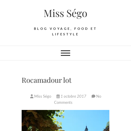
Skip
Miss Ségo
to
content
BLOG VOYAGE, FOOD ET
LIFESTYLE
Rocamadour lot
Miss Ségo
1 octobre 2017
No
Comments