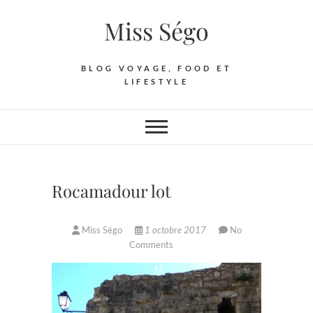
Skip
Miss Ségo
to
content
BLOG VOYAGE, FOOD ET
LIFESTYLE
Rocamadour lot
Miss Ségo
1 octobre 2017
No
Comments