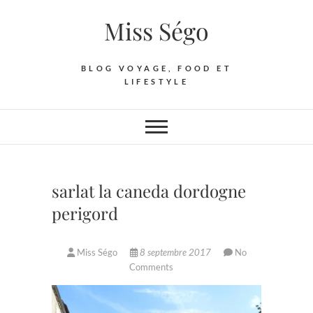
Skip
Miss Ségo
to
content
BLOG VOYAGE, FOOD ET
LIFESTYLE
sarlat la caneda dordogne
perigord
Miss Ségo
8 septembre 2017
No
Comments