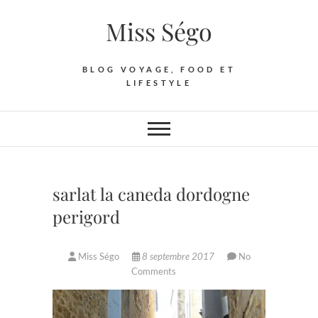
Skip
Miss Ségo
to
content
BLOG VOYAGE, FOOD ET
LIFESTYLE
sarlat la caneda dordogne
perigord
Miss Ségo
8 septembre 2017
No
Comments