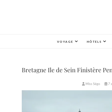
Skip
to
content
VOYAGE
HÔTELS
Bretagne Ile de Sein Finistère Pen
Miss Ségo
7 