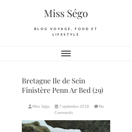
Skip
Miss Ségo
to
content
BLOG VOYAGE, FOOD ET
LIFESTYLE
Bretagne Ile de Sein
Finistère Penn Ar Bed (29)
Miss Ségo
7 septembre 2018
No
Comments