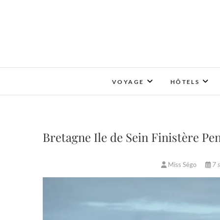
Skip
to
content
VOYAGE
HÔTELS
Bretagne Ile de Sein Finistère Pen
Miss Ségo
7 