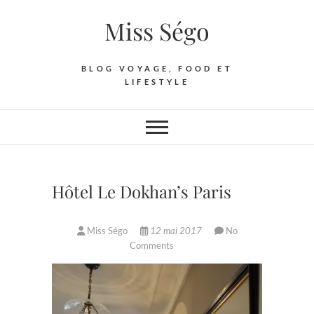
Skip
Miss Ségo
to
content
BLOG VOYAGE, FOOD ET
LIFESTYLE
Hôtel Le Dokhan’s Paris
Miss Ségo
12 mai 2017
No
Comments