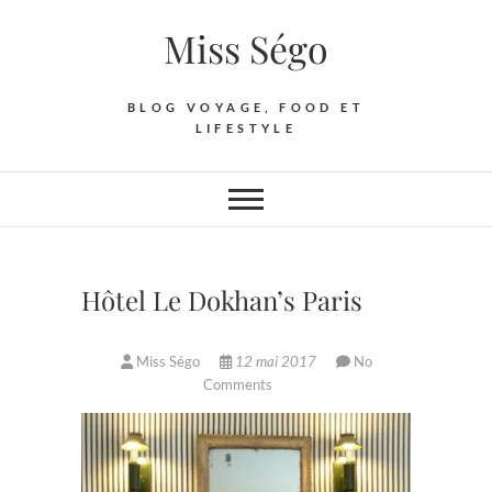
Skip
Miss Ségo
to
content
BLOG VOYAGE, FOOD ET
LIFESTYLE
Hôtel Le Dokhan’s Paris
Miss Ségo
12 mai 2017
No
Comments