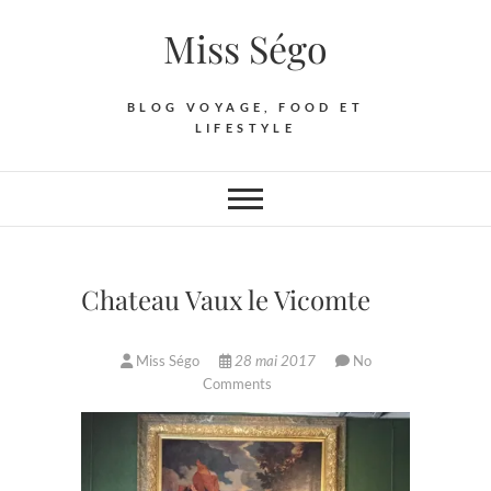
Skip
Miss Ségo
to
content
BLOG VOYAGE, FOOD ET
LIFESTYLE
Chateau Vaux le Vicomte
Miss Ségo
28 mai 2017
No
Comments