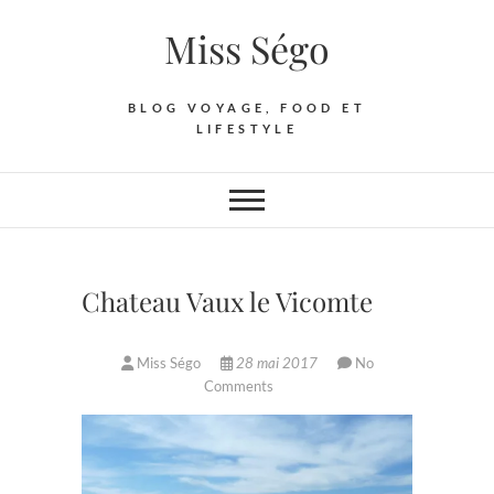
Skip
Miss Ségo
to
content
BLOG VOYAGE, FOOD ET
LIFESTYLE
Chateau Vaux le Vicomte
Miss Ségo
28 mai 2017
No
Comments