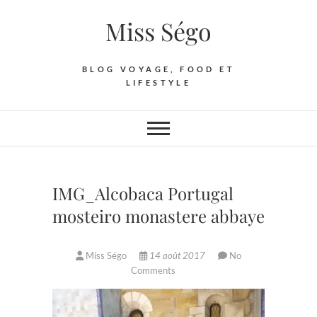
Skip
Miss Ségo
to
content
BLOG VOYAGE, FOOD ET
LIFESTYLE
IMG_Alcobaca Portugal
mosteiro monastere abbaye
Miss Ségo
14 août 2017
No
Comments