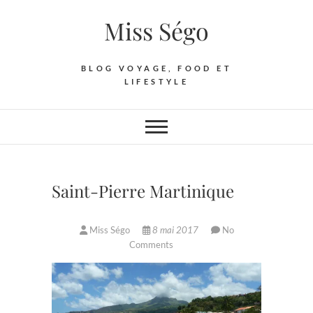
Skip
Miss Ségo
to
content
BLOG VOYAGE, FOOD ET
LIFESTYLE
Saint-Pierre Martinique
Miss Ségo
8 mai 2017
No
Comments