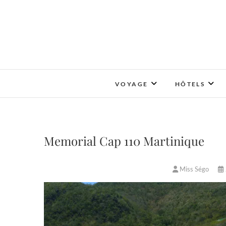
Skip
to
content
VOYAGE
HÔTELS
Memorial Cap 110 Martinique
Miss Ségo