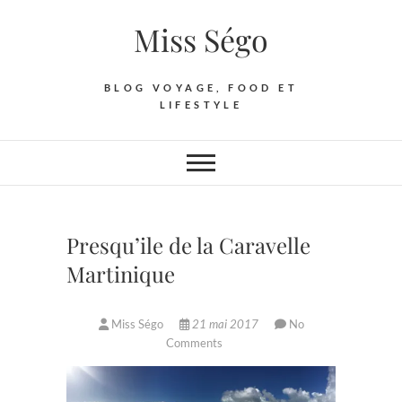
Skip
Miss Ségo
to
content
BLOG VOYAGE, FOOD ET
LIFESTYLE
Presqu’ile de la Caravelle
Martinique
Miss Ségo
21 mai 2017
No
Comments