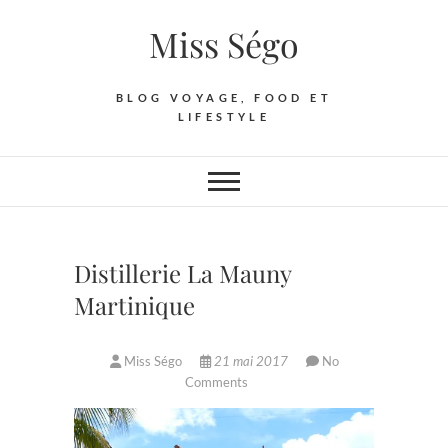
Skip
Miss Ségo
to
content
BLOG VOYAGE, FOOD ET
LIFESTYLE
Distillerie La Mauny
Martinique
Miss Ségo
21 mai 2017
No
Comments