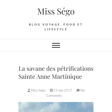
Skip
Miss Ségo
to
content
BLOG VOYAGE, FOOD ET
LIFESTYLE
La savane des pétrifications
Sainte Anne Martinique
Miss Ségo
21 mai 2017
No
Comments