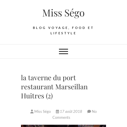
Skip
Miss Ségo
to
content
BLOG VOYAGE, FOOD ET
LIFESTYLE
la taverne du port
restaurant Marseillan
Huitres (2)
Miss Ségo
17 août 2018
No
Comments