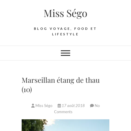
Skip
Miss Ségo
to
content
BLOG VOYAGE, FOOD ET
LIFESTYLE
Marseillan étang de thau
(10)
Miss Ségo
17 août 2018
No
Comments