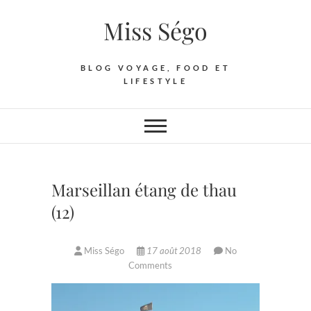
Skip
Miss Ségo
to
content
BLOG VOYAGE, FOOD ET
LIFESTYLE
Marseillan étang de thau
(12)
Miss Ségo
17 août 2018
No
Comments