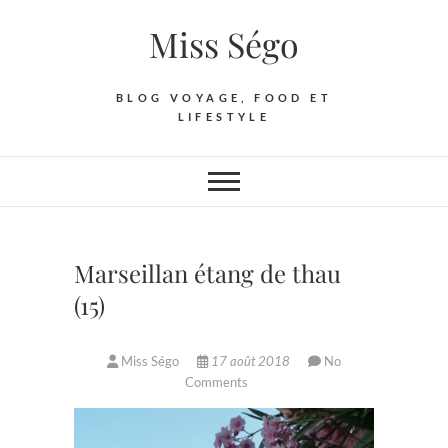
Skip
Miss Ségo
to
content
BLOG VOYAGE, FOOD ET
LIFESTYLE
Marseillan étang de thau
(15)
Miss Ségo
17 août 2018
No
Comments