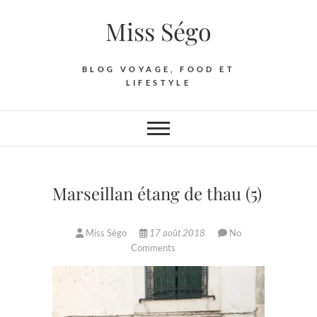
Skip
Miss Ségo
to
content
BLOG VOYAGE, FOOD ET
LIFESTYLE
Marseillan étang de thau (5)
Miss Ségo
17 août 2018
No
Comments