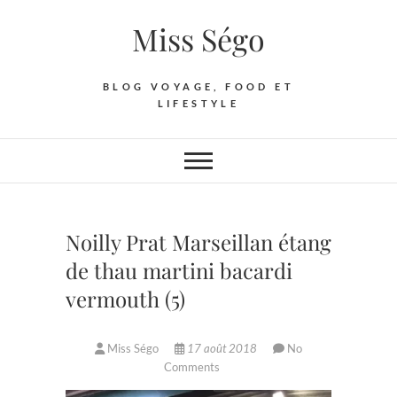
Skip
Miss Ségo
to
content
BLOG VOYAGE, FOOD ET
LIFESTYLE
Noilly Prat Marseillan étang
de thau martini bacardi
vermouth (5)
Miss Ségo
17 août 2018
No
Comments