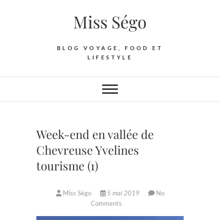
Skip
Miss Ségo
to
content
BLOG VOYAGE, FOOD ET
LIFESTYLE
Week-end en vallée de
Chevreuse Yvelines
tourisme (1)
Miss Ségo
5 mai 2019
No
Comments