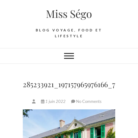
Skip
Miss Ségo
to
content
BLOG VOYAGE, FOOD ET
LIFESTYLE
285233921_197157965976166_7935485
1 juin 2022
No Comments