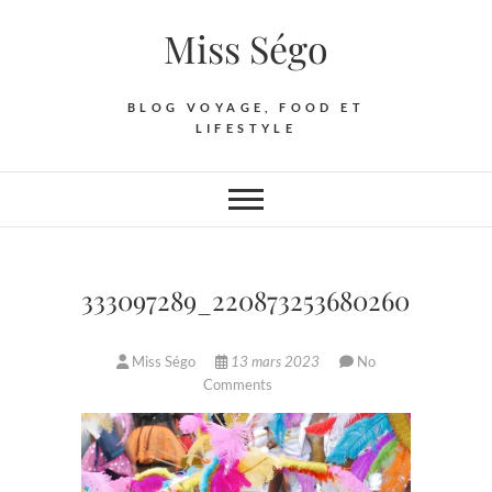
Skip
Miss Ségo
to
content
BLOG VOYAGE, FOOD ET
LIFESTYLE
333097289_220873253680260_47179
Miss Ségo
13 mars 2023
No
Comments