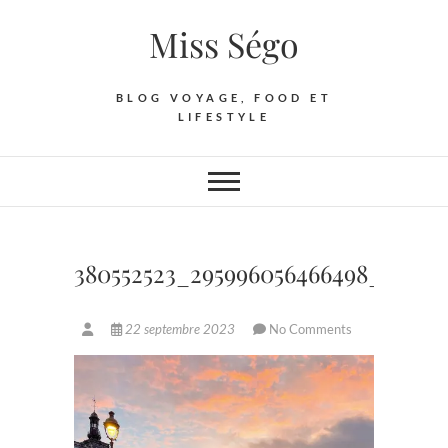
Skip
Miss Ségo
to
content
BLOG VOYAGE, FOOD ET
LIFESTYLE
380552523_295996056466498_69370
22 septembre 2023
No Comments