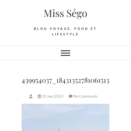
Skip
Miss Ségo
to
content
BLOG VOYAGE, FOOD ET
LIFESTYLE
439954037_18431352781061513_8942
10 mai 2024
No Comments