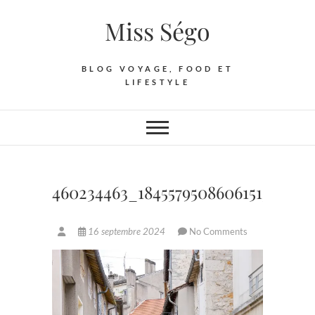
Skip
Miss Ségo
to
content
BLOG VOYAGE, FOOD ET
LIFESTYLE
460234463_18455795086061513_679
16 septembre 2024
No Comments