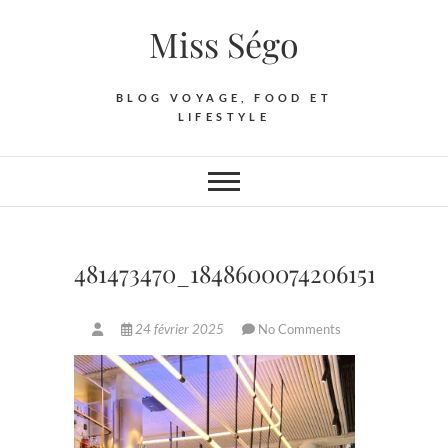
Skip
Miss Ségo
to
content
BLOG VOYAGE, FOOD ET
LIFESTYLE
481473470_18486000742061513_693
24 février 2025
No Comments