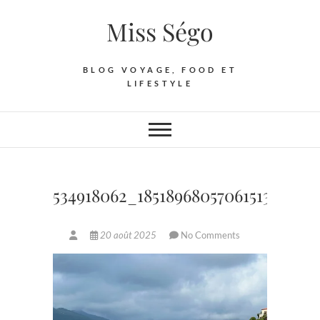
Skip
Miss Ségo
to
content
BLOG VOYAGE, FOOD ET
LIFESTYLE
534918062_18518968057061513_275
20 août 2025
No Comments