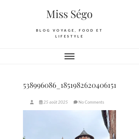
Skip
Miss Ségo
to
content
BLOG VOYAGE, FOOD ET
LIFESTYLE
538996086_18519826204061513_2609
25 août 2025
No Comments