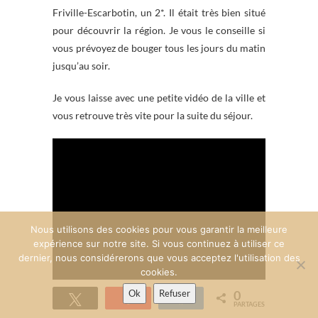
Friville-Escarbotin, un 2*. Il était très bien situé
pour découvrir la région. Je vous le conseille si
vous prévoyez de bouger tous les jours du matin
jusqu’au soir.
Je vous laisse avec une petite vidéo de la ville et
vous retrouve très vite pour la suite du séjour.
Nous utilisons des cookies pour vous garantir la meilleure
expérience sur notre site. Si vous continuez à utiliser ce
dernier, nous considérerons que vous acceptez l'utilisation des
cookies.
Ok
Refuser
0
Tweetez
Épingle
Partagez
PARTAGES