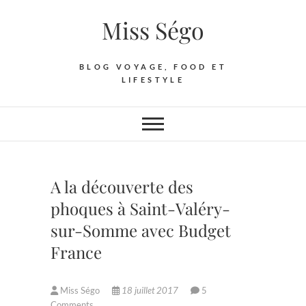
Skip
Miss Ségo
to
content
BLOG VOYAGE, FOOD ET
LIFESTYLE
A la découverte des
phoques à Saint-Valéry-
sur-Somme avec Budget
France
Miss Ségo
18 juillet 2017
5
Comments