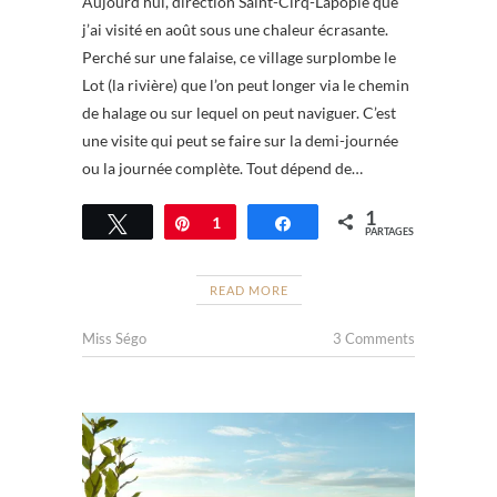
Aujourd’hui, direction Saint-Cirq-Lapopie que
j’ai visité en août sous une chaleur écrasante.
Perché sur une falaise, ce village surplombe le
Lot (la rivière) que l’on peut longer via le chemin
de halage ou sur lequel on peut naviguer. C’est
une visite qui peut se faire sur la demi-journée
ou la journée complète. Tout dépend de…
1
Tweetez
Épingle
1
Partagez
PARTAGES
READ MORE
Miss Ségo
3 Comments