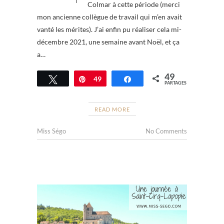
Colmar à cette période (merci
mon ancienne collègue de travail qui m’en avait
vanté les mérites). J’ai enfin pu réaliser cela mi-
décembre 2021, une semaine avant Noël, et ça
a…
49
Tweetez
Épingle
49
Partagez
PARTAGES
READ MORE
Miss Ségo
No Comments