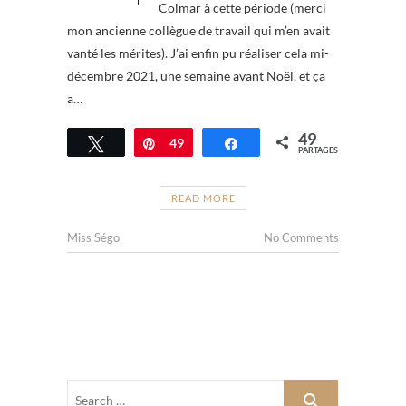
Colmar à cette période (merci
mon ancienne collègue de travail qui m’en avait
vanté les mérites). J’ai enfin pu réaliser cela mi-
décembre 2021, une semaine avant Noël, et ça
a…
49
Tweetez
Épingle
49
Partagez
PARTAGES
READ MORE
Miss Ségo
No Comments