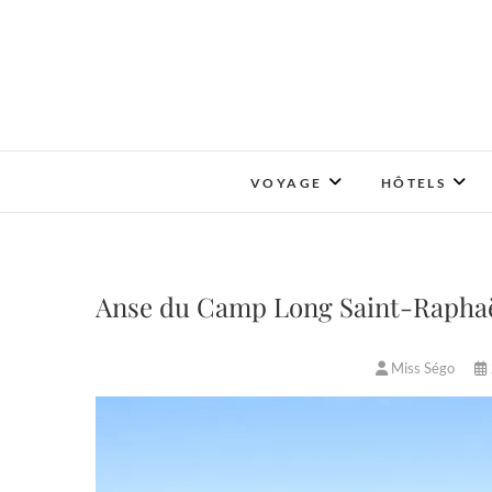
Skip
to
content
VOYAGE
HÔTELS
Anse du Camp Long Saint-Raphaël 
Miss Ségo