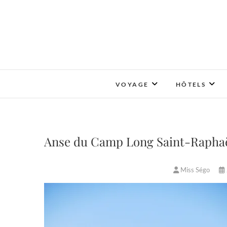
Skip
to
content
VOYAGE
HÔTELS
Anse du Camp Long Saint-Raphaël 
Miss Ségo