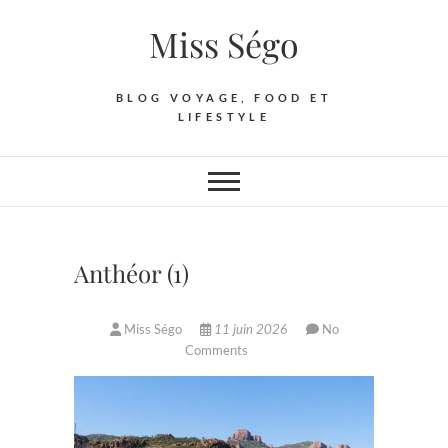
Skip
Miss Ségo
to
content
BLOG VOYAGE, FOOD ET
LIFESTYLE
Anthéor (1)
Miss Ségo
11 juin 2026
No
Comments