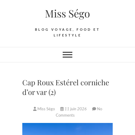
Skip
Miss Ségo
to
content
BLOG VOYAGE, FOOD ET
LIFESTYLE
Cap Roux Estérel corniche
d’or var (2)
Miss Ségo
11 juin 2026
No
Comments