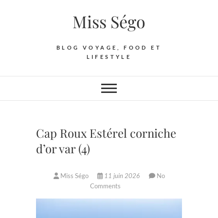
Skip
Miss Ségo
to
content
BLOG VOYAGE, FOOD ET
LIFESTYLE
Cap Roux Estérel corniche
d’or var (4)
Miss Ségo
11 juin 2026
No
Comments