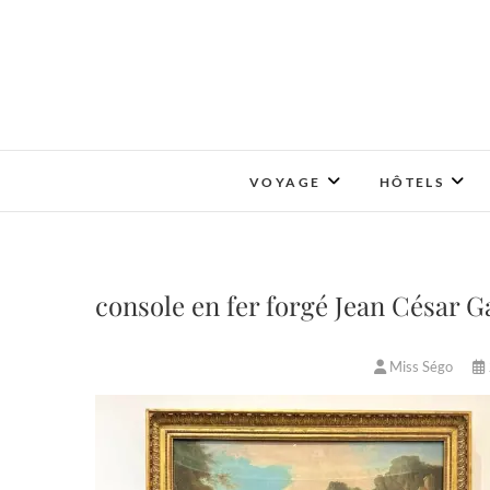
Skip
to
content
VOYAGE
HÔTELS
console en fer forgé Jean César G
Miss Ségo