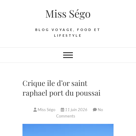
Skip
Miss Ségo
to
content
BLOG VOYAGE, FOOD ET
LIFESTYLE
Crique ile d’or saint
raphael port du poussai
Miss Ségo
11 juin 2026
No
Comments