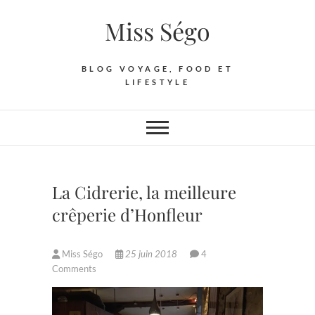
Skip
Miss Ségo
to
content
BLOG VOYAGE, FOOD ET
LIFESTYLE
La Cidrerie, la meilleure
crêperie d’Honfleur
Miss Ségo
25 juin 2018
4
Comments