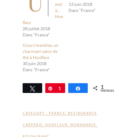
U
end
13 juin 2018
à…
Dans "France"
Hon
fleur
28 juillet 2018
Dans "France"
G’ours’mandise, un
charmant salon de
thé à Honfleur
30 juin 2018
Dans "France"
1
Tweetez
Épingle
1
Partagez
PARTAGES
CATEGORY :
FRANCE
,
RESTAURANTS
CRÊPERIE
,
HONFLEUR
,
NORMANDIE
,
RESTAURANT