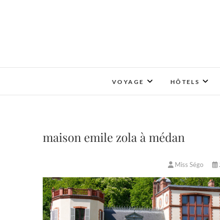
Skip
to
content
VOYAGE
HÔTELS
maison emile zola à médan
Miss Ségo