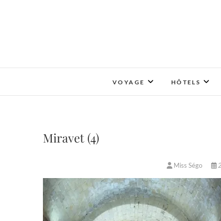
Skip
to
content
VOYAGE
HÔTELS
Miravet (4)
Miss Ségo
2