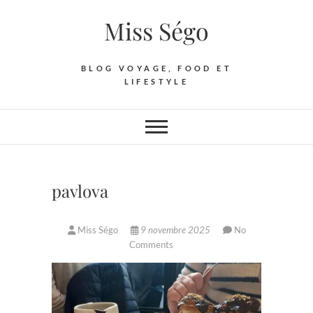
Skip
Miss Ségo
to
content
BLOG VOYAGE, FOOD ET
LIFESTYLE
pavlova
Miss Ségo
9 novembre 2025
No
Comments